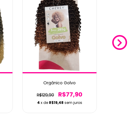
Orgânico Golvo
Bio
R$77,90
R$129,90
R$59,
4
x de
R$19,48
sem juros
4
x de