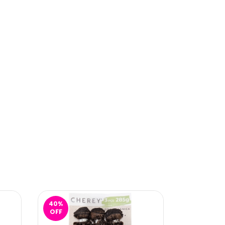
40
%
17
%
OFF
OFF