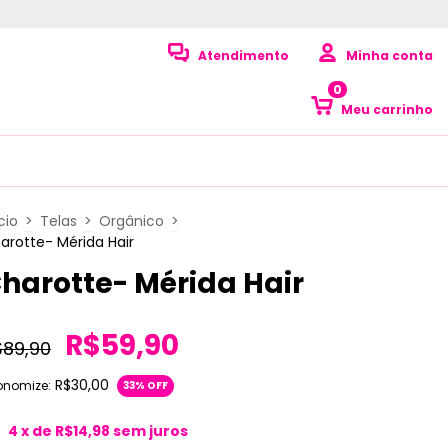
Atendimento
Minha conta
0
Meu carrinho
cio
>
Telas
>
Orgânico
>
arotte- Mérida Hair
harotte- Mérida Hair
R$59,90
$89,90
R$30,00
onomize:
33
% OFF
4
x de
R$14,98
sem juros