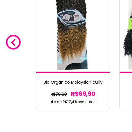
ena
Bio Orgânico Malaysian curly
9,90
R$69,90
R$79,90
m juros
4
x de
R$17,48
sem juros