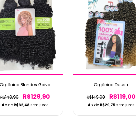
Orgânico Blundes Goivo
Orgânico Deusa
R$129,90
R$119,00
R$149,90
R$149,90
4
x de
R$32,48
sem juros
4
x de
R$29,75
sem juros