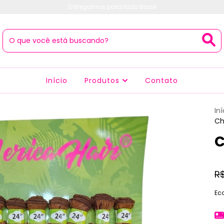
Entregamos para todo Brasil
Início
Produtos
Contato
Iní
Ch
C
R
Ec